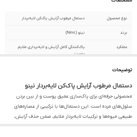
مشخصات
نوع محصول
دستمال مرطوب آرایش پاک‌کن لایه‌بردار
برند
نینو (Nino)
عملکرد
پاک‌کنندگی کامل آرایش و لایه‌برداری ملایم
پوست
بدون
الکل و پارابن
توضیحات
دارای
خاصیت لایه‌بردار، شاداب‌کننده و نرم‌کننده
دستمال مرطوب آرایش پاک‌کن لایه‌بردار نینو
پوست
محصولی حرفه‌ای برای پاک‌سازی عمیق پوست و از بین بردن
سازگار با نوع پوست
مناسب پوست‌های نرمال، چرب و کدر
سلول‌های مرده است. این دستمال‌ها با ترکیبی از عصاره‌های
طبیعی میوه‌ها و ترکیبات لایه‌بردار ملایم، ضمن حذف آرایش،
مناسب برای
پاک کردن آرایش و آلودگی‌های روزانه
پوست را شفاف‌تر، نرم‌تر و درخشان‌تر می‌کنند.
عصاره
میوه‌های طبیعی (پاپایا، لیمو یا گریپ‌فروت)
ترکیبات مؤثر