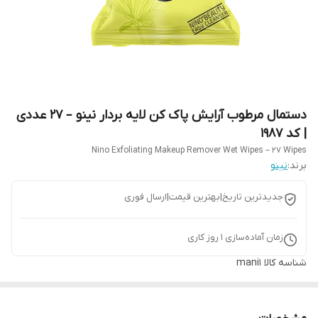
دستمال مرطوب آرایش پاک کن لایه بردار نینو – 27 عددی
| کد 1987
Nino Exfoliating Makeup Remover Wet Wipes – 27 Wipes
برند:
نینو
جدیدترین تاریخ|بهترین قیمت|ارسال فوری
زمان آماده‌سازی
1
روز کاری
شناسه کالا
mani1