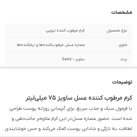
مشخصات
نوع محصول
کرم مرطوب کننده تیوپی
حاوی
عصاره عسل، مرطوب‌کننده‌ها و نرم‌کننده‌ها
برند
ساویز – Saviz
حجم
75 گرم
توضیحات
مناسب برای
انواع پوست به‌ویژه نرمال تا خشک
کرم مرطوب کننده عسل ساویز 75 میلی‌لیتر
بافت و حالت
سبک و جذب سریع
با فرمول سبک و جذب سریع، برای آبرسانی روزانه پوست طراحی
کشور تولید کننده
ایران
شده است. حضور عصاره عسل
در این کرم علاوه‌بر حالت‌دهی و
لطافت، به تازگی و شادابی پوست کمک می‌کند و حس خوشایندی
عملکرد اصلی
آبرسانی، لطافت، تسکین پوست