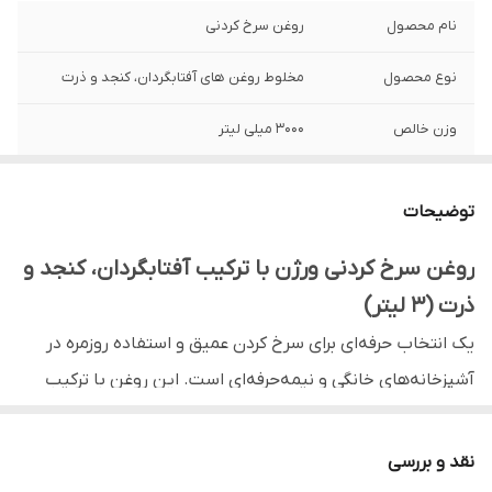
نام محصول
روغن سرخ کردنی
نوع محصول
مخلوط روغن های آفتابگردان، کنجد و ذرت
وزن خالص
3000 میلی لیتر
ویژگی خاص
بدون پالم و بدون بو
توضیحات
نوع بسته‌ بندی
بطری پت درب پیچی
روغن سرخ کردنی ورژن با ترکیب آفتابگردان، کنجد و
برند
ورژن
ذرت (۳ لیتر)
مناسب
مصارف خانگی و رستورانی
یک انتخاب حرفه‌ای برای سرخ کردن عمیق و استفاده روزمره در
آشپزخانه‌های خانگی و نیمه‌حرفه‌ای است. این روغن با ترکیب
کشور سازنده
ایران
علمی سه روغن گیاهی ارزش غذایی بالا، طعم خنثی و عملکرد
حرارتی عالی ارائه می‌دهد.
نقد و بررسی
مزایای ترکیب آفتابگردان، کنجد و ذرت