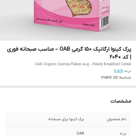
پرک کینوا ارگانیک 150 گرمی OAB – مناسب صبحانه فوری
| کد 2040
OAB Organic Quinoa Flakes 150g – Ready Breakfast Cereal
برند:
o.a.b
شناسه کالا
mani1
مشخصات
نام محصول
پرک کینوا برای صبحانه
برند
OAB