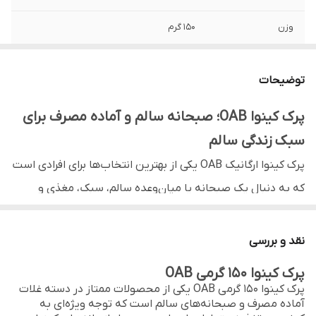
وزن
150 گرم
ویژگی خاص
وگان، بدون گلوتن، کلین و سالم
توضیحات
نوع بسته‌بندی
پاکت محافظ کیفیت
پرک کینوا OAB؛ صبحانه سالم و آماده مصرف برای
مناسب
صبحانه فوری با شیر/ماست/اسموتی
سبک زندگی سالم
بدون
افزودنی مصنوعی و شکر افزوده
پرک کینوا ارگانیک OAB یکی از بهترین انتخاب‌ها برای افرادی است
که به دنبال یک صبحانه یا میان‌وعده سالم، سبک، مغذی و
سریع هستند. این محصول از دانه‌های ارگانیک کینوا تهیه شده
و بدون فرآوری‌های مضر، پرک شده تا بدون نیاز به پخت، آماده
نقد و بررسی
مصرف باشد.
پرک کینوا ۱۵۰ گرمی OAB
چرا پرک کینوا یک انتخاب هوشمندانه است؟
پرک کینوا ۱۵۰ گرمی OAB یکی از محصولات ممتاز در دسته غلات
آماده مصرف و صبحانه‌های سالم است که توجه ویژه‌ای به
کینوا به دلیل داشتن «پروتئین کامل» و «فاقد گلوتن بودن»،