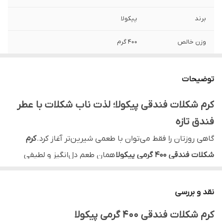
برند
پیکولا
وزن خالص
400 گرم
ترکیبات
فندق، پودر کاکائو، شکر، شیر خشک، روغن
گیاهی
توضیحات
مناسب برای
صبحانه، دسر، کیک و شیرینی
کرم شکلات فندقی پیکولا؛ لذت ناب شکلات با عطر
فندق تازه
نوع بافت
نرم، یکدست و کرمی
گاهی روزتان را فقط می‌توان با طعمی شیرین‌تر آغاز کرد.
کرم
طعم
شیرین، فندقی و شکلاتی
شکلات فندقی ۴۰۰ گرمی پیکولا
همان طعم دل‌انگیز و لطیفی
بدون
مواد نگهدارنده
است که صبحانه یا عصرانه را به لحظه‌ای خوش‌بو و پرانرژی
تبدیل می‌کند. ترکیبی متعادل از شکلات و فندق که در دهان آب
نقد و بررسی
نوع بسته بندی
مقاوم با درپوش پلاستیکی
می‌شود و حس لذت و آرامش را هم‌زمان القا می‌کند.
کرم شکلات فندقی ۴۰۰ گرمی پیکولا
کشور تولید کننده
ایران
ترکیبی از لطافت شکلات و غنی فندق