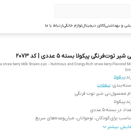
یشی و بهداشتی
کالای دیجیتال
لوازم خانگی
ارتباط با ما
 شیر توت‌فرنگی پیکولا بسته 5 عددی | کد 2073
a straw berry Milk Straws 5 pc – Nutritious and Energy-Rich straw berry-Flavored Mi
Dri
ند:
پیکولا
ته‌بندی
:
تنقلات
ام محصول
:
نی شیر توت فرنگی
ند
:
پیکولا
داد در بسته
:
5 عددی
اسب برای
:
کودکان، نوجوانان، میان‌وعده‌های سریع
زش غذایی
:
سرشار از پروتئین و کلسیم
مایش بیشتر