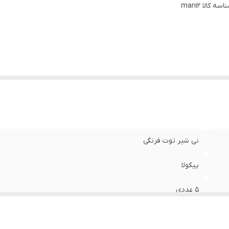
عم
:
اسه کالا
mani2
طبیعی توت فرنگی
زن خالص
:
50 گرم
ور تولید کننده
:
ایران
دون
:
مواد نگهدارنده
وه نگهداری
:
در دمای ۲ تا ۸ درجه سانتی‌گراد
نی شیر توت فرنگی
پیکولا
5 عددی
کودکان، نوجوانان، میان‌وعده‌های سریع