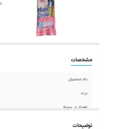
ط
شن
و
کش
ب
شی
مشخصات
نام محصول
برند
تعداد در بسته
مناسب برای
توضیحات