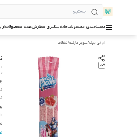
دسته‌بندی محصولات
خانه
پیگیری سفارش
همه محصولات
آرا
ام تی پیک
/
سوپر مارکت
/
تنقلات
نی
lk
nk
بر
دس
ن
بر
تع
من
ار
ن