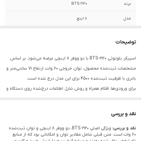
برند
BTS 2120
مدل
8 اینچ
توان خروجی
60 وات
توضیحات
ارتفاع
71 سانتی متر
اسپیکر بلوتوثی BTS-2120 با دو ووفر 8 اینچی عرضه می‌شود. بر اساس
باتری
4500
مشخصات ثبت‌شده محصول، توان خروجی 60 وات، ارتفاع 71 سانتی‌متر و
باتری با ظرفیت ثبت‌شده 4500 برای این مدل درج شده است.
برای ورودی‌ها، اقلام همراه و روش شارژ، اطلاعات درج‌شده روی دستگاه و
بسته‌بندی در اولویت قرار دارد.
نقد و بررسی
نقد و بررسی:
ویژگی اصلی BTS-2120، دو ووفر 8 اینچی و توان ثبت‌شده
60 وات است. متن قبلی شامل مقادیر توان و امکاناتی بود که از منابع
نامشخص نقل شده بودند و درباره کیفیت صدا، ارزش خرید و کاربری