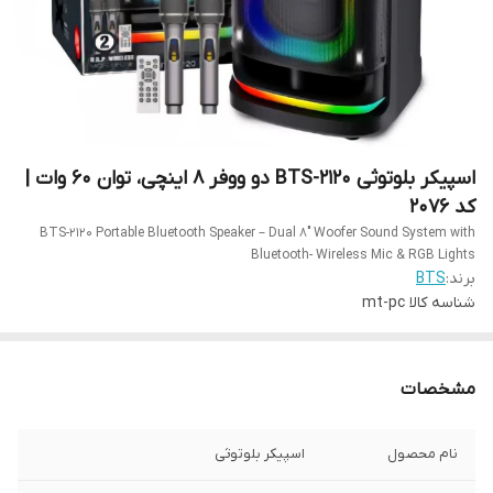
اسپیکر بلوتوثی BTS-2120 دو ووفر 8 اینچی، توان 60 وات |
کد 2076
BTS-2120 Portable Bluetooth Speaker – Dual 8″ Woofer Sound System with
Bluetooth- Wireless Mic & RGB Lights
برند:
BTS
شناسه کالا
mt-pc
مشخصات
نام محصول
اسپیکر بلوتوثی