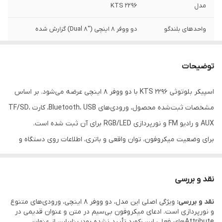
مدل
KTS 2296
واحدهای بلندگو
دو ووفر ۸ اینچی (Dual 8″) گزارش شده
ورودی‌
بلوتوث + USB + کارت TF/SD + AUX + FM
رادیو
توضیحات
نورپردازی
نورپردازی RGB یا LED جهت استفاده مهمانی
اسپیکر بلوتوثی KTS 2296 با دو ووفر 8 اینچی عرضه می‌شود. بر اساس
مشخصات ثبت‌شده محصول، ورودی‌های Bluetooth، USB، کارت TF/SD،
مناسب برای
مهمانی، کارائوکه، استفاده خانگی یا فضای باز
AUX و رادیو FM و نورپردازی RGB/LED برای آن ثبت شده است.
برای وضعیت میکروفون، توان واقعی و باتری، اطلاعات روی دستگاه و
بسته‌بندی در اولویت قرار دارد.
نقد و بررسی
نقد و بررسی:
ویژگی اصلی این مدل، دو ووفر 8 اینچی، ورودی‌های متنوع
و نورپردازی است. ادعای میکروفون بی‌سیم در متن و عنوان قدیمی در
Attributeهای فعلی این رکورد تأیید نشده بود؛ بنابراین از عنوان