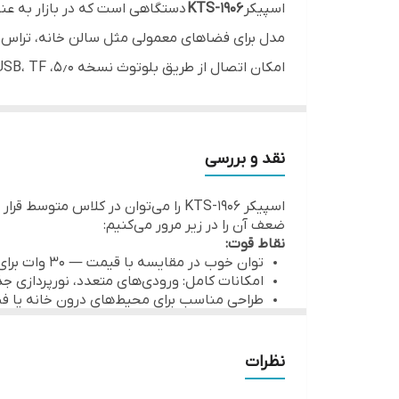
اسپیکر
KTS-1906
ورودی‌
مدل برای فضاهای معمولی مثل سالن خانه، تراس یا باغچه کوچک ایده‌آل است. نورپردا
ابعاد
اسپیکر را به هم متصل کرد تا صدای استریو ایجاد
برد بلوتوث
ظرفیت باتری ۱۵۰۰ میلی‌آمپر ساعت،
نورپردازی
این دستگاه قابل حمل باشد، هرچند برای جابجایی
نقد و بررسی
در کل، KTS-1906 ترکیبی از امکانات
ظرفیت باتری
اسپیکر KTS-1906 را می‌توان در کلا
عملکرد استودیو یا پوشش صدای خیلی بزرگ را ندار
ضعف آن را در زیر مرور می‌کنیم:
قابلیت TWS
نقاط قوت:
توان خوب در مقایسه با قیمت — ۳۰ وات برای کاربردهای معمول کافی به نظر می‌آید.
امکانات کامل: ورودی‌های متعدد، نورپردازی جذاب و پشتیبانی TWS، که آن را برای مه
کاربرد
طراحی مناسب برای محیط‌های درون خانه یا ف
محدودیت‌ها:
باتری با ظرفیت ۱۵۰۰ میلی‌آمپر ساعت ممکن است در استفاده طولانی زیر فشار زیاد دوام نیاورد.
فشار زیاد صدا ممکن است به کاهش وضوح یا 
نظرات
اگر فضای استفاده شما بزرگ و باز باشد، توان