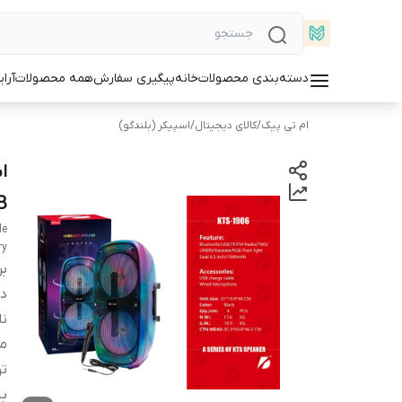
دسته‌بندی محصولات
خانه
پیگیری سفارش
همه محصولات
آرا
ام تی پیک
/
کالای دیجیتال
/
اسپیکر (بلندگو)
RGB، ورودی
le
ry
بر
دس
ن
م
ت
بل