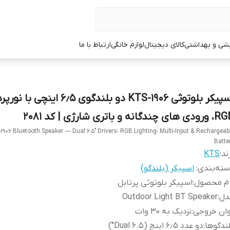
یشی و بهداشتی
کالای دیجیتال
لوازم خانگی
ارتباط با ما
اسپیکر بلوتوثی KTS-1906 دو بلندگوی 6٫5 اینچی 
 های چندگانه و باتری شارژی | کد 2081
1906 Bluetooth Speaker — Dual 6.5″ Drivers- RGB Lighting- Multi-Input & Rechargeab
Batte
ند:
KTS
ته‌بندی
:
اسپیکر (بلندگو)
ام محصول
:
اسپیکر بلوتوثی پرتابل
دل
:
Outdoor Light BT Speaker
وان خروجی
:
نزدیک به ۳۰ وات
ندگوها
:
دو عدد ۶٫۵ اینچ (Dual 6.5")