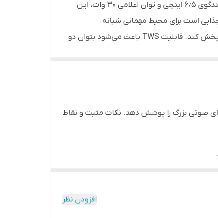
دستگاهی است که در بازار به عنوان اسپیکری «پرتابل با نور و قدرت متوسط» شناخته می‌شود. با دو بلندگوی ۶٫۵ اینچی و توان اعلامی ۳۰ وات، این
امکان اتصال از طریق بلوتوث نسخه ۵٫۰، USB، TF و AUX به کاربر آزادی انتخاب می‌دهد تا موسیقی را از منابع متفاوت پخش کند. قابلیت TWS باعث می‌شود بتوان دو
سب است. ابعاد مناسب و وزن نسبتاً معقول باعث شده
یکر چندکاره با نور داشته باشند، ولی انتظار
ام نیازهای صوتی بزرگ را پوشش دهد. نکات مثبت و نقاط
افزودن نظر
در نهایت، اگر به دنبال اسپیکری با امکانات مناسب، نور و صدای متعادل برای جمع‌های دوستانه یا استفاده خانگی هستی، KTS-1906 یکی از گزینه‌های قابل بررسی است.