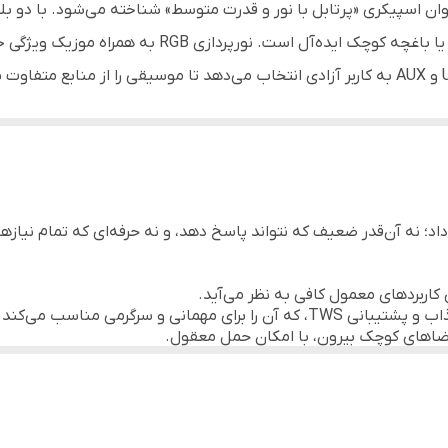
پشتیبانی از USB، کارت TF، FM، AUX، میکروفون (ورودی)
زی RGB به همراه موزیک ویژگی جذابی است برای محیط مهمانی شبانه.
۱۶ × ۱۵٫۱ × ۲۲٫۹ سانتی‌متر
 شود و پوشش صوتی گسترده‌تری را فراهم کند.
تا حدود ۱۰ متر
 اگرچه خیلی عظیم نیست اما برای چند ساعت عملکرد در محیط بدون برق منا
نور RGB / LED همراه با موزیک
 زیاد شاید محدودیت‌هایی وجود داشته باشد.
 جذاب و قیمت منطقی است، مناسب کسانی که می‌خواهند در محیط متوسط یک اسپ
۱۵۰۰ میلی‌آمپر ساعت
س متوسط قرار داد؛ نه آن‌قدر ضعیف که نتواند پاسخ دهد، و نه حرفه‌ای که تم
ند.
پشتیبانی از حالت TWS برای وصل کردن دو واحد
مانی و سرگرمی مناسب می‌کند.
مناسب برای مهمانی‌های کوچک، فضای باز کوچک، کارائوکه خانگی
ضاهای کوچک بیرون، با امکان حمل معقول.
کمی نویز منجر شود.
 آن ممکن است کافی نباشد.