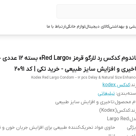
یشی و بهداشتی
کالای دیجیتال
لوازم خانگی
ارتباط با ما
کاندوم کدکس رد لارگو قرمز «Red Largo» بسته 12 ع
اخیری و افزایش سایز طبیعی - خرید تکی | کد 2091
Kodex Red Largo Condom – 12 pcs Delay & Natural Size Enhanc
ند:
کدکس kodex
ته‌بندی
:
تبلیغاتی
ام محصول
:
تاخیری و افزایش سایز طبیعی
ند
:
کدکس(Kodex)
دل
:
Largo Red
ژگی
حاوی مواد تحریک‌کننده طبیعی برای افزایش جریان خون و تا