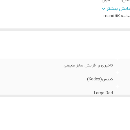
اص
:
انزال
اصیت
:
تاخیر در انزال + بزرگ‌کننده طبیعی + تحریک‌کننده
مایش بیشتر
ع
:
اسه کالا
mani1
تاخیری و افزایش سایز طبیعی
نس
:
لاتکس طبیعی و نرم
اسب برای
:
آقایان با تمایل به افزایش عملکرد و کنترل بیشتر در رابطه
داد در بسته
:
10 عدد
نگ
:
شفاف
یحه
:
رایحه ملایم و مطبوع
ور سازنده
:
ایران(تحت لیسانس انگلستان)
تاخیری و افزایش سایز طبیعی
کدکس(Kodex)
Largo Red
حاوی مواد تحریک‌کننده طبیعی برای افزایش جریان خون و تاخیر در ا
تاخیر در انزال + بزرگ‌کننده طبیعی + تحریک‌کننده