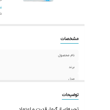
خ
خ
ن
نو
شن
ج
من
تع
مشخصات
ر
را
کش
نام محصول
برند
مدل
ویژگی خاص
توضیحات
خاصیت
تجربه‌ای از گرما، قدرت و اعتماد