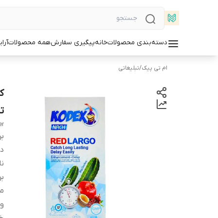
دسته‌بندی محصولات
خانه
پیگیری سفارش
همه محصولات
آرا
ام تی پیک
/
تبلیغاتی
ت
er
بر
دس
ن
بر
م
وی