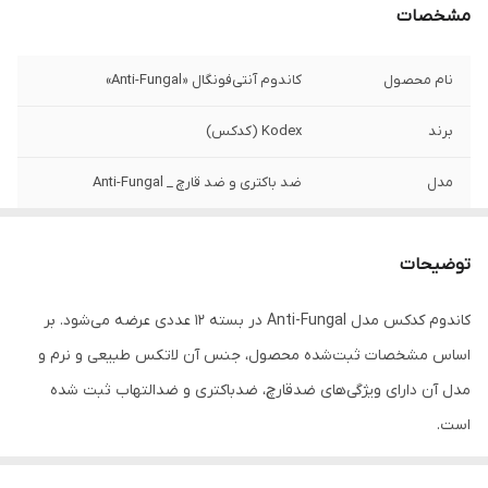
مشخصات
نام محصول
کاندوم آنتی‌فونگال «Anti-Fungal»
برند
Kodex (کدکس)
مدل
ضد باکتری و ضد قارچ _ Anti-Fungal
خاصیت
ضد قارچ، ضد باکتری، ضد التهاب
توضیحات
جنس
لاتکس طبیعی و نرم
کاندوم کدکس مدل Anti-Fungal در بسته 12 عددی عرضه می‌شود. بر
تعداد در بسته
12 عددی
اساس مشخصات ثبت‌شده محصول، جنس آن لاتکس طبیعی و نرم و
مناسب برای
افرادی با پوست حساس یا مستعد عفونت
مدل آن دارای ویژگی‌های ضدقارچ، ضدباکتری و ضدالتهاب ثبت شده
است.
رایحه
گیاهی و ملایم
هر کاندوم برای یک بار مصرف طراحی شده است. برای نحوه استفاده و