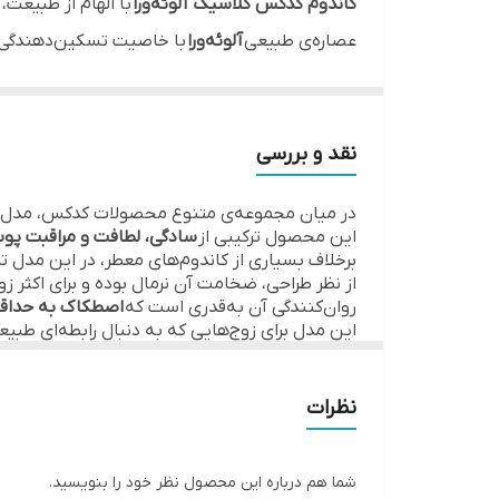
کاندوم کدکس کلاسیک آلوئه‌ورا
با الهام از طبیعت،
عصاره‌ی طبیعی
آلوئه‌ورا
با خاصیت تسکین‌دهندگی و
مناسب برای
مرطوب‌کننده و روان‌کننده طبیعی
جنس
این مدل از روان‌کننده‌ی طبیعی غنی‌شده با عصاره‌ی 
رنگ
نقد و بررسی
در نتیجه، رابطه‌ای راحت، لطیف و بدون احساس خ
مناسب پوست‌های حساس
رایحه
در میان مجموعه‌ی متنوع محصولات کدکس، مدل
آلوئه‌ورا به‌طور طبیعی ضدالتهاب و ضد تحریک اس
این محصول ترکیبی از
سادگی، لطافت و مراقبت پو
کشور سازنده
برخلاف بسیاری از کاندوم‌های معطر، در این مدل تم
در نتیجه،
کاندوم کدکس آلوئه‌ورا
انتخابی ایده‌آل 
از نظر طراحی، ضخامت آن نرمال بوده و برای اکثر 
ایمن، مقاوم و بدون اسانس مصنوعی
روان‌کنندگی آن به‌قدری است که
اصطکاک به حداق
این مدل برای زوج‌هایی که به دنبال رابطه‌ای طب
این مدل از
لاتکس طبیعی با ضخامت استاندارد
ساخ
مزایا
بنابراین در عین ایجاد حس طبیعی، از امنیت کامل د
حاوی عصاره‌ی آلوئه‌ورا برای نرمی و رطوبت بیش
مناسب پوست‌های خشک و حساس
نظرات
دارای روان‌کننده طبیعی
بدون اسانس مصنوعی
حفظ ایمنی کامل و مقاومت بالا
شما هم درباره این محصول نظر خود را بنویسید.
جمع‌بندی