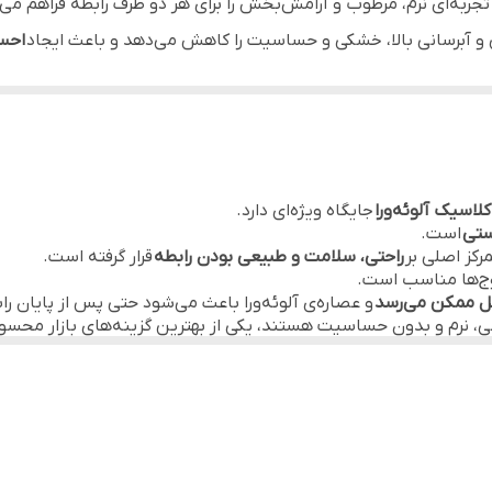
 تجربه‌ای نرم، مرطوب و آرامش‌بخش را برای هر دو طرف رابطه فراهم می‌
 آبرسانی بالا، خشکی و حساسیت را کاهش می‌دهد و باعث ایجاد
احس
پوست‌های خشک و حساس
لاتکس طبیعی
آلوئه‌ورا بهره می‌برد تا
حرکت نرم و روان
میان بدن‌ها بدون اصطکاک ی
شفاف
شکی تجربه خواهید کرد.
رایحه ملایم و مطبوع
کلاسیک آلوئه‌ورا
جایگاه ویژه‌ای دارد.
ت.
ستی
است.
ایران(تحت لیسانس انگلستان)
رکز اصلی بر
راحتی، سلامت و طبیعی بودن رابطه
قرار گرفته است.
برای افرادی است که پوست حساسی دارند یا در اثر استفاده از محصولا
زوج‌ها مناسب است.
ل ممکن می‌رسد
و عصاره‌ی آلوئه‌ورا باعث می‌شود حتی پس از پایان
یعی، نرم و بدون حساسیت هستند، یکی از بهترین گزینه‌های بازار محس
ته شده و هیچ‌گونه اسانس یا افزودنی شیمیایی ندارد،
ر برابر بارداری ناخواسته و بیماری‌های مقاربتی محافظت می‌کند.
تر