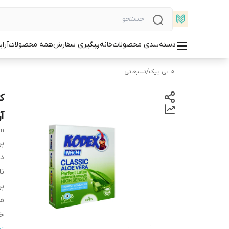
دسته‌بندی محصولات
خانه
پیگیری سفارش
همه محصولات
آرا
ام تی پیک
/
تبلیغاتی
آ
om
بر
دس
ن
بر
م
خ