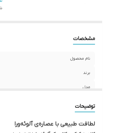
نو
ن
شن
تع
من
ج
ر
مشخصات
را
کش
نام محصول
برند
مدل
خاصیت
توضیحات
نوع
لطافت طبیعی با عصاره‌ی آلوئه‌ورا
تعداد در بسته