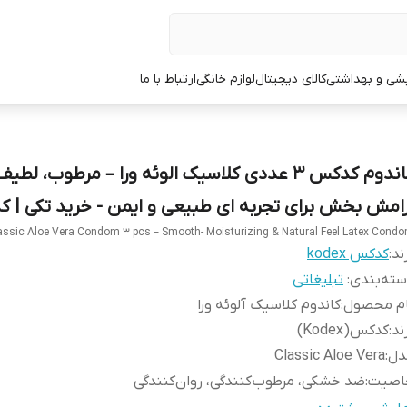
یشی و بهداشتی
کالای دیجیتال
لوازم خانگی
ارتباط با ما
کاندوم کدکس 3 عددی کلاسیک الوئه ورا – مرطوب، لطیف
رامش بخش برای تجربه ای طبیعی و ایمن - خرید تکی | کد 108
assic Aloe Vera Condom 3 pcs – Smooth- Moisturizing & Natural Feel Latex Cond
ند:
کدکس kodex
ته‌بندی
:
تبلیغاتی
ام محصول
:
کاندوم کلاسیک آلوئه ورا
ند
:
کدکس(Kodex)
دل
:
Classic Aloe Vera
اصیت
:
ضد خشکی، مرطوب‌کنندگی، روان‌کنندگی