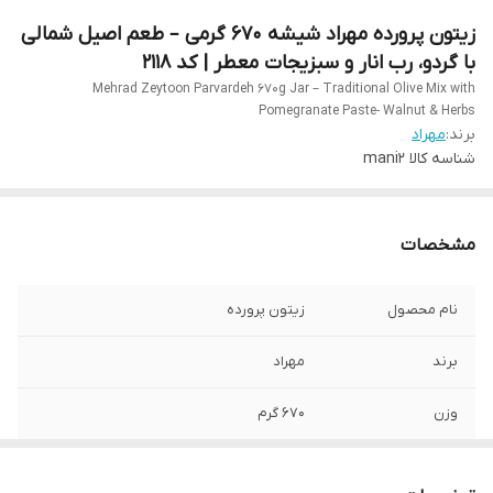
زیتون پرورده مهراد شیشه 670 گرمی – طعم اصیل شمالی
با گردو، رب انار و سبزیجات معطر | کد 2118
Mehrad Zeytoon Parvardeh 670g Jar – Traditional Olive Mix with
Pomegranate Paste- Walnut & Herbs
برند:
مهراد
شناسه کالا
mani2
مشخصات
نام محصول
زیتون پرورده
برند
مهراد
وزن
670 گرم
طعم
ملس و خوش‌عطر