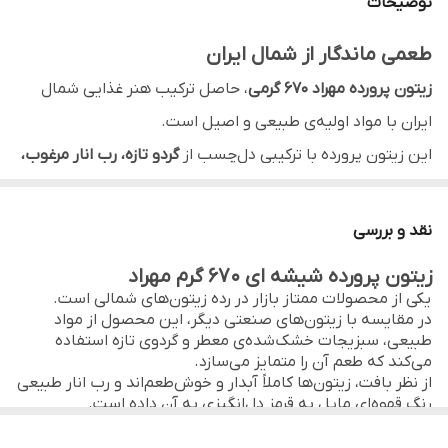
توضیحات
رنگ
قهوه‌ای مایل به قرمز (طبیعی از رب انار)
طعمی ماندگار از شمال ایران
بسته بندی
شیشه ای مقاوم
زیتون پرورده مهراد 670 گرمی
، حاصل ترکیب هنر غذایی شمال
مناسب برای
مصرف خانوادگی، مهمانی‌ها
ایران با مواد اولیه‌ی طبیعی و اصیل است.
این زیتون پرورده با ترکیبی دل‌چسب از
گردو تازه، رب انار مرغوب،
ویژگی خاص
بدون مواد نگهدارنده
سبزیجات معطر محلی و زیتون سبز درشت
تهیه شده و طعمی
ماندگاری
تا ۱۸ ماه در شرایط خنک و خشک
بی‌نظیر از ملس، شور و عطر سبزی‌های شمالی را در خود دارد.
نقد و بررسی
ترکیب سنت و سلامت
ترکیبات
زیتون، گردو خردشده، رب انار، سبزیجات معطر،
زیتون پرورده شیشه ای 670 گرم مهراد
سیر، روغن زیتون، ادویه طبیعی
هر قاشق از زیتون پرورده مهراد، سرشار از
چربی‌های مفید،
یکی از محصولات ممتاز بازار در رده زیتون‌های شمالی است.
در مقایسه با زیتون‌های صنعتی دیگر، این محصول از مواد
آنتی‌اکسیدان‌ها و ویتامین‌ها
است.
طبیعی، سبزیجات خشک‌شده‌ی معطر و گردوی تازه استفاده
گردو، منبعی غنی از امگا ۳ و پروتئین طبیعی است که در کنار
می‌کند که طعم آن را متمایز می‌سازد.
از نظر بافت، زیتون‌ها کاملاً آبدار و خوش‌طعم‌اند و رب انار طبیعی
زیتون، رب انار و روغن زیتون، این چاشنی را به غذایی مقوی و
رنگ قهوه‌ای مایل به قرمز دل‌انگیزی به آن داده است.
سالم تبدیل کرده است.
از دیدگاه تغذیه‌ای، وجود گردو و روغن زیتون در کنار رب انار، این
خوراک را به
یک آنتی‌اکسیدان طبیعی و کمک‌کننده به سلامت