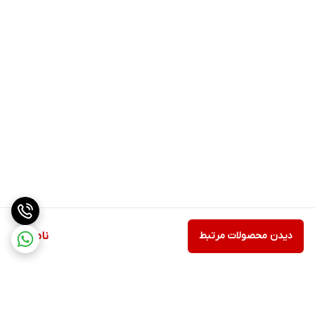
کاری شما
تضمین شده
،
را نیز
بدون افت
منظم نگه
عملکرد
می‌دارد.
چرا مانیتور استوک دل P2419H را انتخاب کنیم؟
کیفیت تصویر عالی:
تصاویر شفاف و رنگ‌های دقیق با پنل IPS.
کاربری راحت:
تنظیم ارتفاع و زاویه دید مناسب برای استفاده طولانی.
پایداری و دوام:
مانیتور استوک دل با قطعات با کیفیت و عملکرد
تضمین شده.
اقتصادی و مقرون به صرفه:
کیفیت بالا بدون پرداخت هزینه زیاد.
اتصالات متنوع:
پورت‌های HDMI، DisplayPort و VGA برای همه
دیدن محصولات مرتبط
ناموجود
دستگاه‌ها.
با خرید
مانیتور استوک دل P2419H 24 اینچ
، تجربه‌ای حرفه‌ای از کار با
کامپیوتر خواهید داشت و محیط کاری شما هم زیباتر و کارآمدتر خواهد