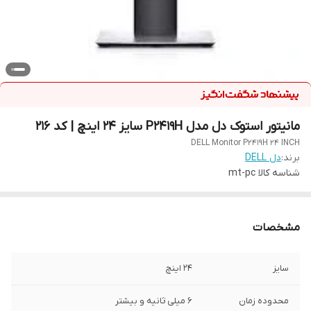
مانیتور استوک دل مدل P2419H سایز 24 اینچ | کد 216
DELL Monitor P2419H 24 INCH
برند:
دل DELL
شناسه کالا
mt-pc
مشخصات
سایز
24 اینچ
محدوده زمان
6 میلی ثانیه و بیشتر