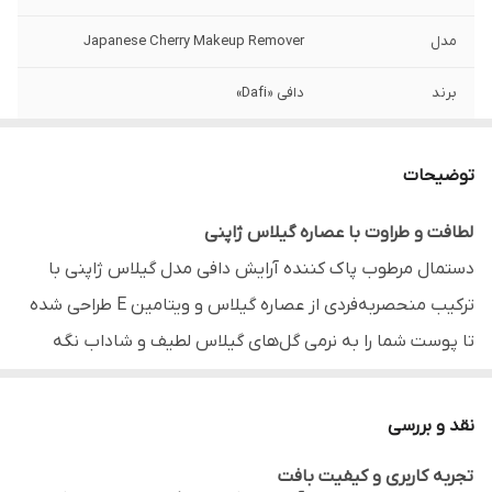
مدل
Japanese Cherry Makeup Remover
برند
دافی «Dafi»
تعداد در بسته
55 عدد
توضیحات
مناسب برای
پوست صورت، چشم و لب
لطافت و طراوت با عصاره گیلاس ژاپنی
ترکیبات کلیدی
عصاره گیلاس ژاپنی، ویتامین E، گلیسیرین
دستمال مرطوب پاک کننده آرایش دافی مدل گیلاس ژاپنی با
خاصیت
پاک کنندگی، آبرسانی، نرم کنندگی و ضد التهاب
ترکیب منحصربه‌فردی از عصاره گیلاس و ویتامین E طراحی شده
تا پوست شما را به نرمی گل‌های گیلاس لطیف و شاداب نگه
ویژگی خاص
بدون الکل، صابون و پارابن
دارد. این محصول با بافت نرم خود، به آرامی مواد آرایشی،
نوع بسته‌ بندی
درب دار پلاستیکی برای حفظ رطوبت
آلودگی‌ها و چربی اضافی پوست را پاک کرده و در عین حال پوست
نقد و بررسی
را مرطوب و خنک می‌کند.
کشور سازنده
ایران
تجربه کاربری و کیفیت بافت
فرمولاسیون آبرسان و مغذی