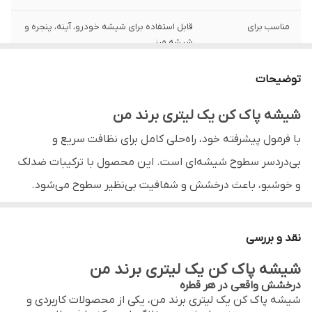
مناسب برای
قابل استفاده برای شیشه خودرو، آینه، پنجره و
شیشه میز
کاربرد
از بین برنده چربی، گرد و غبار و اثر انگشت از
توضیحات
سطوح شیشه‌ای و آینه‌ای
شیشه پاک کن یک لیتری برند من
فرمولاسیون
فرمولاسیون خشک‌شونده سریع برای سطحی
شفاف و براق
با فرمول پیشرفته خود، راه‌حلی کامل برای نظافت سریع و
بی‌دردسر سطوح شیشه‌ای است. این محصول با ترکیبات ضد‌لک
بدون
مواد ساینده و بدون اثر سفیدک یا تیرگی
و خوشبو، باعث درخشش و شفافیت بی‌نظیر سطوح می‌شود.
نوع بسته بندی
طراحی ارگونومیک بطری برای استفاده راحت‌تر و
قدرت پاک‌کنندگی حرفه‌ای
پاشش یکنواخت
فرمول این شیشه پاک‌کن با توان بالا، به سرعت چربی‌ها، غبار و
نقد و بررسی
کشور تولید کننده
ایران
آثار آلودگی را از بین می‌برد و سطحی کاملاً شفاف بر جای
شیشه پاک کن یک لیتری برند من
می‌گذارد. خشک شدن سریع بدون ایجاد رد و لکه از ویژگی‌های
درخشش واقعی در هر قطره
شیشه پاک کن یک لیتری برند من، یکی از محصولات کاربردی و
برجسته آن است.