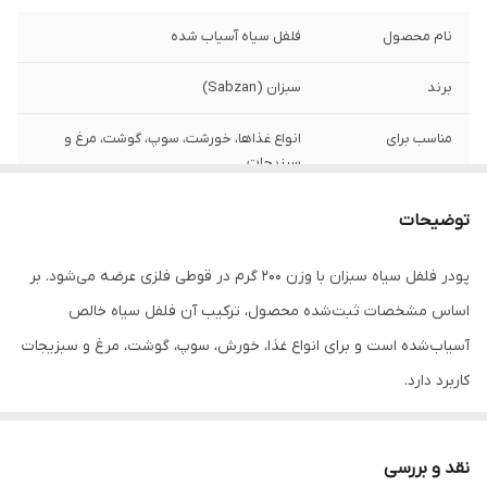
نام محصول
فلفل سیاه آسیاب شده
برند
سبزان (Sabzan)
مناسب برای
انواع غذاها، خورشت، سوپ، گوشت، مرغ و
سبزیجات
نوع بسته‌ بندی
قوطی فلزی مقاوم با درب پیچی
توضیحات
حجم
200 گرم
پودر فلفل سیاه سبزان با وزن 200 گرم در قوطی فلزی عرضه می‌شود. بر
اساس مشخصات ثبت‌شده محصول، ترکیب آن فلفل سیاه خالص
ویژگی خاص
تازه و خوش‌عطر با ماندگاری بالا
آسیاب‌شده است و برای انواع غذا، خورش، سوپ، گوشت، مرغ و سبزیجات
شرایط نگهداری
در جای خشک و خنک، دور از نور مستقیم و
کاربرد دارد.
رطوبت
برای حفظ عطر و کیفیت، در جای خشک و خنک و دور از رطوبت نگهداری
کشور تولید کننده
ایران
شود.
نقد و بررسی