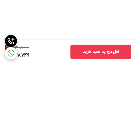
1,307,963
21
%
افزودن به سبد خرید
1,028,749
برگشت به بالا