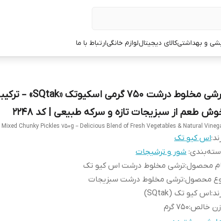
یشی و بهداشتی
کالای دیجیتال
لوازم خانگی
ارتباط با ما
ترشی مخلوط درشت 750 گرمی اسکیوتک «SQtak» 
وش طعم از سبزیجات تازه و سرکه طبیعی | کد 2248
 Mixed Chunky Pickles 750g – Delicious Blend of Fresh Vegetables & Natural Vineg
ند:
اس کیو تک
ته‌بندی
:
شور و ترشیجات
ام محصول
:
ترشی مخلوط درشت اس کیو تک
وع محصول
:
ترشی مخلوط درشت سبزیجات
ند
:
اس کیو تک (SQtak)
زن خالص
:
750 گرم