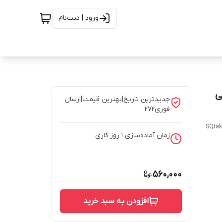
ورود | ثبت‌نام
– ترکیبی
جدیدترین تاریخ|بهترین قیمت|ارسال
فوری272
SQtak
زمان آماده‌سازی
1
روز کاری
560,000
افزودن به سبد خرید