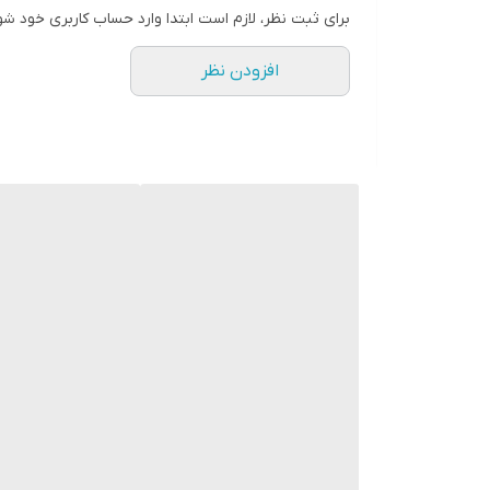
تمیزی و درخشندگی بی‌نقص بدون آسیب
برای ثبت نظر، لازم است ابتدا وارد حساب کاربری خود شو
حذف لکه، جرم و رسوب در چند ثانیه
قابل استفاده برای تمام سطوح براق و لعابی
افزودن نظر