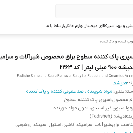
یشی و بهداشتی
کالای دیجیتال
لوازم خانگی
ارتباط با ما
نی کننده و پاک کننده
سپری پاک کننده سطوح براق مخصوص شیرآلات و سرامی
ه 900 میلی لیتر | کد 2263
Fadishe Shine and Scale Remover Spray for Faucets and Ceramics 900 
ند:
فدیشه
ته‌بندی
:
مواد شوینده ، ضد عفونی کننده و پاک کننده
ام محصول
:
اسپری پاک کننده سطوح
مولاسیون
:
غیر اسیدی، بدون مواد خورنده
ند
:
فدیشه (Fadisheh)
اسب برای
:
شیرآلات، سرامیک، کاشی، استیل، سینک، روشویی