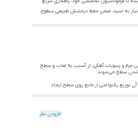
یشه با فرمولاسیون تخصصی خود، راهکاری سریع
دون نیاز به اسید، ضمن حفظ درخشش طبیعی سطوح،
بردن جرم و رسوبات آهکی، از آسیب به لعاب و سطح
در شدن سطح می‌شوند.
ن توزیع یکنواختی از مایع روی سطح ایجاد
ورت آلودگی شدید، اجازه دهید چند دقیقه روی سطح
ا به‌خوبی حل می‌کند بلکه سطح را براق و تمیز
افزودن نظر
ن انتخاب است. با یک اسپری ساده، برق و