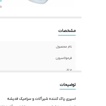
قا
ن
شن
و
و
نو
را
مشخصات
کش
ما
نام محصول
فرمولاسیون
برند
مناسب برای
توضیحات
قابلیت ها
اسپری پاک کننده شیرآلات و سرامیک فدیشه
وزن خالص