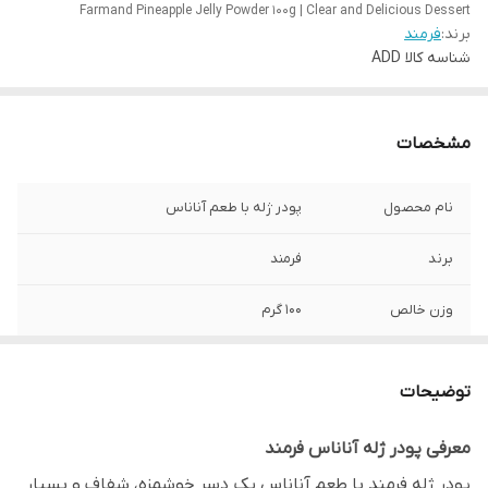
Farmand Pineapple Jelly Powder 100g | Clear and Delicious Dessert
برند:
فرمند
شناسه کالا
ADD
مشخصات
نام محصول
پودر ژله با طعم آناناس
برند
فرمند
وزن خالص
100 گرم
طعم
عطر ملایم و استوایی آناناس
توضیحات
مناسب برای
تهیه ژله، دسرهای لایه ای، قالبی و خانگی
معرفی پودر ژله آناناس فرمند
ویژگی خاص
طعم طبیعی آناناس، شیرینی متعادل، مناسب
پودر ژله فرمند با طعم آناناس یک دسر خوشمزه، شفاف و بسیار
قالب گیری