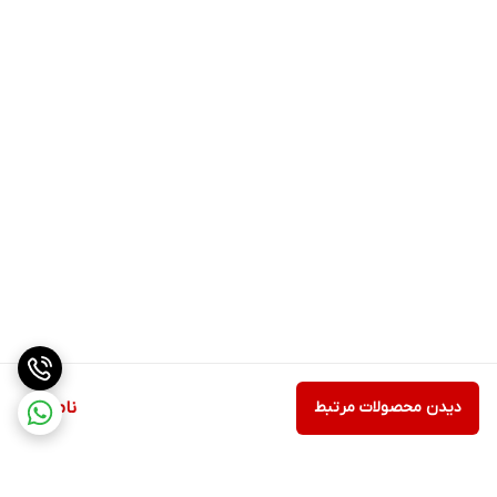
این ویژگی ها باعث میشو‌د بسیاری از افراد برای دسرهای مهمانی
یا تهیه ژله های قالبی به سراغ برند فرمند بروند.
جمع بندی نهایی
پودر ژله فرمند با طعم آناناس یک محصول
با کیفیت بالا، خوش
طعم، خوش فرم و ایده آل برای هر نوع دسر
است. طعم متعادل
استوایی، بافت نرم و ارتجاعی، شفافیت فوق العاده و حل شدن
سریع، این محصول را به گزینه ای مطمئن و ممتاز در بین ژله
های ایرانی تبدیل کرده است.
اگر به دنبال ژله ای هستید که هم در خانه و هم در مهمانی ها
نتیجه عالی بدهد، پودر ژله آناناس فرمند یکی از بهترین انتخاب
ها در بازار است.
دیدن محصولات مرتبط
ناموجود