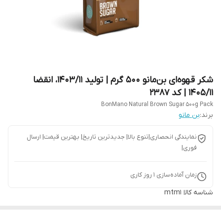
شکر قهوه‌ای بن‌مانو 500 گرم | تولید 1403/11، انقضا
1405/11 | کد 2387
BonMano Natural Brown Sugar 500g Pack
برند:
بن مانو
نمایندگی انحصاری|تنوع بالا| جدیدترین تاریخ| بهترین قیمت| ارسال
فوری|
زمان آماده‌سازی
1
روز کاری
شناسه کالا
mtm1