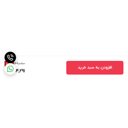
149,080
30
%
افزودن به سبد خرید
104,291
برگشت به بالا