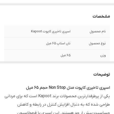
مشخصات
نام محصول
اسپری تاخیری کاپوت Kapoot
نوع محصول
نان‌ استاپ 65 میل
وزن
65 میل
نوع بسته بندی
قوطی اسپری 65 میل
توضیحات
مناسب برای
افرادی که زمان انزال زودرس دارند و به دنبال
افزایش کنترل و رضایت جنسی‌اند
اسپری تاخیری کاپوت مدل Non Stop حجم 65 میل
یکی از پرطرفدارترین محصولات برند Kapoot است که برای مردانی
کاربرد
کاهش حساسیت و افزایش زمان نزدیکی
طراحی شده که به دنبال افزایش کنترل در رابطه و کاهش
روش مصرف
قبل از نزدیکی _ مقدار کمی از اسپری روی آلت
حساسیت بیش از حد هستند. این اسپری با فرمولاسیون