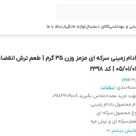
یشی و بهداشتی
کالای دیجیتال
لوازم خانگی
ارتباط با ما
بادام زمینی سرکه ای مزمز وزن 35 گرم | طعم ترش انقضا:
05/01/ | کد 2398
ند:
مزمز
ته‌بندی
:
تنقلات
هت خرید عمده
:
تماس بگیرید 09183209008
ام محصول
:
بادام زمینی
وع محصول
:
سرکه ای
عم
:
سرکه ای و ترش مزه
ند
:
مزمز
مایش بیشتر