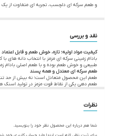
و طعم سرکه ای دلچسب، تجربه ای متفاوت از یک می
ویژگی خاص
طعم ترد با پوششی از پودر سرکه با کیفیت
وزن خالص
این بادام زمینی ها به صورت یکدست روکش شده ا
نوع بسته بندی
میشود که نه بیش از حد تند است و نه زننده.
نقد و بررسی
مناسب برای هر زمان و هر موقعیت
مناسب برای
کیفیت مواد اولیه؛ تازه، خوش طعم و قابل اعتماد
پاکت 40 گرمی این محصول، بهترین انتخاب ب
بادام زمینی سرکه ای مزمز با انتخاب دانه های با
شرایط نگهداری
تنقلات ترکیبی گزینه ای عالی محسوب میشود.
طبیعی و خوش طعم بوده و با طعم اصلی بادام زم
طعم سرکه ای معتدل و همه پسند
کیفیت برند مزمز، انتخابی مطمئن و محبوب
طعم این محصول متعادل است؛ نه بیش از حد تند 
کشور تولید کننده
طعم دهی یکی از نقاط قوت مزمز در تولید اسنک ه
مزمز سال هاست در تولید اسنک های با کیفیت پیش
تجربه مصرف راحت و سریع
طعم برای مصرف کننده فراهم کند.
بسته بندی کوچک 40 گرمی، حمل 
اندازه جلوگیری میکند.
نظرات
کاربردهای مختلف؛ از مصرف روزانه تا مهمانی
این محصول میتواند بخشی از پک تنقلات مجالس، م
ایرانی محبوبیت زیادی دارد و باعث میشود محصو
شما هم درباره این محصول نظر خود را بنویسید.
ارزش خرید بالا نسبت به کیفیت
با توجه به کیفیت تولید، بسته بندی استاندارد، ط
برای ثبت نظر، لازم است ابتدا وارد حساب کاربری خود شو