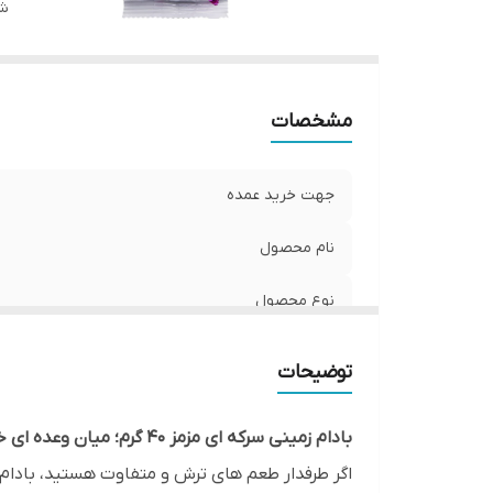
نو
شن
و
و
نو
مشخصات
من
شر
کش
جهت خرید عمده
نام محصول
نوع محصول
طعم
توضیحات
برند
بادام زمینی سرکه ای مزمز 40 گرم؛ میان وعده ای خوش طعم و همیشه تازه
نوع بافت
اگر طرفدار طعم های ترش و متفاوت هستید، بادام 