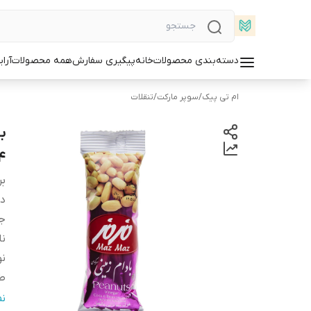
دسته‌بندی محصولات
خانه
پیگیری سفارش
همه محصولات
آرا
ام تی پیک
/
سوپر مارکت
/
تنقلات
04
بر
دس
ج
ن
ن
ط
بر
ن