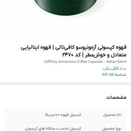
قهوه کپسولی آرمونیوسو کافی‌تالی | قهوه ایتالیایی
متعادل و خوش‌عطر | کد 2470
Caffitaly Armonioso Coffee Capsules – Italian Blend
برند:
کافی تالی
شناسه کالا
mt
مشخصات
نام محصول
کپسول قهوه 100 عربیکا
نوع محصول
کپسول مناسب دستگاه های کپسولی