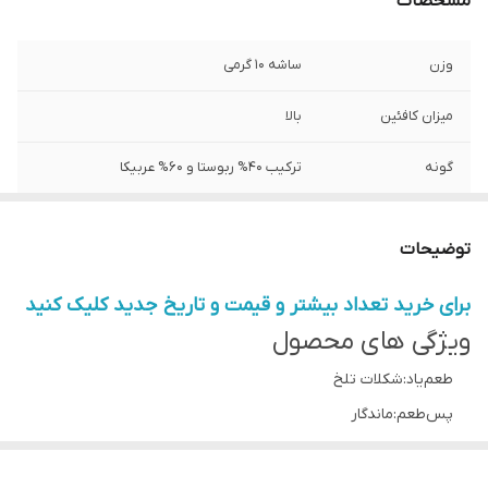
مشخصات
وزن
ساشه 10 گرمی
میزان کافئین
بالا
گونه
ترکیب 40% ربوستا و 60% عربیکا
توضیحات
برای خرید تعداد بیشتر و قیمت و تاریخ جدید کلیک کنید
ویژگی های محصول
طعم‌یاد:شکلات تلخ
پس‌طعم:ماندگار
رایحه:شکلات شیری
جان‌مایه (بادی):متوسط رو به بالا