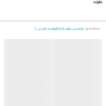
نظرات
درجه‌ آسیا:متوسط
درجه برشته‌کاری:مدیوم
اسیدیته:کم
دسته‌بندی
:
نوشیدنی های گرم(قهوه و چای و ...)
میزان تلخی:متوسط رو به بالا
وزن هر ساشه:10 گرم
میزان انرژی هر ساشه:34 کیلوکالری
میزان قند یک ساشه:0 گرم
میزان نمک یک ساشه:0 گرم
میزان اسیدهای چرب ترانس:0 گرم
میزان چربی:0.86 گرم
رنگ‌ بسته‌بندی:قرمزساخت:ایران
گواهی‌نامه‌های محصول:
HACCP, HALLAL, ISO22000, ISO9001, ISO26000
شماره پروانه ساخت: