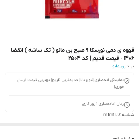
قهوه ی دمی نورسکا 9 صبح بن مانو ( تک ساشه ) انقضا
1406 - قیمت قدیم | کد 2504
برند:
بن مانو
نمایندگی انحصاری|تنوع بالا| جدیدترین تاریخ| بهترین قیمت| ارسال
فوری|
زمان آماده‌سازی
1
روز کاری
شناسه کالا
mtm1