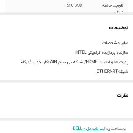
ظرفیت حافظه
256G SSD
داخلی
صفحه نمایش
صفحه نمایش : 14 اينچ Full HD (1920×1080)
توضیحات
LED
سایر مشخصات
مدل پردازنده مرکزی
Intel HD Graphics
سازنده پردازنده گرافیکی INTEL
پورت ها و اتصالات:HDMI/ شبکه بی سیم WIFI/کارتخوان /درگاه
شبکهETHERNRT
سیستم عامل WIN 11 PRO
حافظه RAM.ظرفيت حافظه RAM: قابلیت ارتقاء تا 32 گیگابایت, ,, 8
نظرات
گيگابايت
نوع کاربری :برنامه نویسی - طراحی (فوتوشاپ اتوکد) - دانشجویی و
مهندسی _ حسابدار
دسته‌بندی
:
لپ تاپ دل - DELL