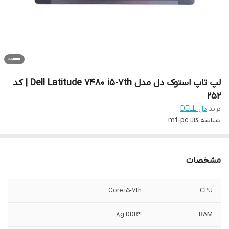
لپ تاپ استوک دل مدل Dell Latitude 7480 i5-7th | کد
252
برند:
دل DELL
شناسه کالا
mt-pc
مشخصات
Core i5-7th
CPU
8g DDR4
RAM