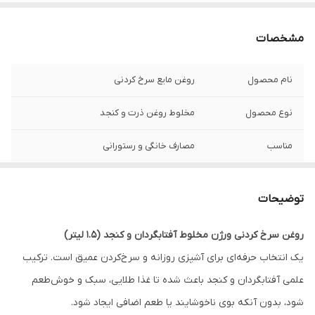
مشخصات
نام محصول
روغن مایع سرخ کردنی
نوع محصول
مخلوط روغن ذرت و کنجد
مناسب
مصارف خانگی و رستورانی
برند
ورژن
توضیحات
وزن خالص
1500 میلی لیتر
روغن سرخ کردنی ورژن مخلوط آفتابگردان و کنجد (۱.۵ لیتر)
ویژگی خاص
بدون پالم و بدون بو
یک انتخاب حرفه‌ای برای آشپزی روزانه و سرخ‌کردن عمیق است. ترکیب
طعم
بدون بو و بدون تغییر طعم غذا
علمی آفتابگردان و کنجد باعث شده تا غذا طلایی، سبک و خوش‌طعم
شود، بدون آنکه بوی ناخوشایند یا طعم اضافی ایجاد شود.
کشور سازنده
ایران