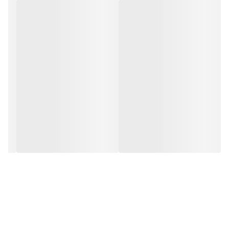
می‌دهد.
نحوه مصرف
حرارت متوسط تا بالا برای سرخ کردن
مخلوط با سالاد یا سبزیجات پخته برای طعم خنثی و سالم