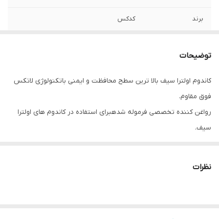
برند
کدکس
مدل
اولترا سیف ( Ultra Safe )
توضیحات
خاصیت
روان کنندگی
کاندوم اولترا سیف بالا ترین سطح محافظت و ایمنی باتکنولوژی لاتکس
کشور تولید کننده
ایران
فوق مقاوم.
جنس
لاتکس طبیعی و نرم
رواغن کننده تخصصی فرموله شدهبرای استفاده در کاندوم های اولترا
سیف.
رایحه
ملایم و طبیعی
نظرات