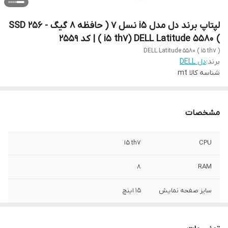
لپتاپ برند دل مدل i5 نسل 7 ( حافظه 8 گیگ - 256 SSD
) i5 th7) DELL Latitude 5580 ) | کد 2559
DELL Latitude 5580 ( i5 th7 )
برند:
دل DELL
شناسه کالا
mt
مشخصات
i5 th7
CPU
8
RAM
سایز صفحه نمایش
15 اینچ
مدل پردازنده
Latitude 5580