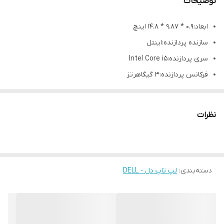
توضیحات
حافظه رم
8 گیگ
ابعاد:‎14.8 * 9.87 * 0.9 اینچ
نوع محصول
کارکرده / استوک
سازنده پردازنده:اینتل
سری پردازنده:Intel Core i5
فرکانس پردازنده:3 گیگاهرتز
تعداد هسته:4 هسته ای
نوع حافظه رم:DDR4
نظرات
ظرفیت حافظه رم:8 گیگابایت
نوع حافظه داخلی:SSD
ظرفیت حافظه داخلی:256 گیگابایت
دسته‌بندی
:
لپ تاپ دل - DELL
سازنده و مدل کارت گرافیک:Intel HD Graphics 520
سایز صفحه نمایش:15.6 اینچ
wifi: