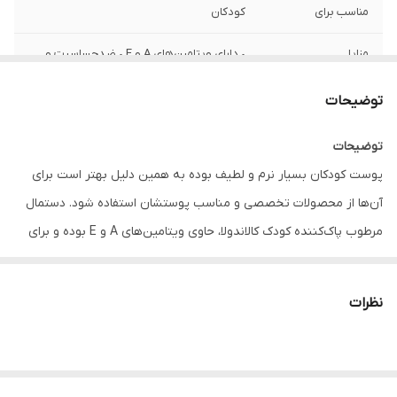
مناسب برای
کودکان
مزایا
• دارای ویتامین‌های A و E • ضدحساسیت و
خشکی پوست • دارای PH=5.5 و سازگار با انواع
پوست‌ها • فاقد پارابن، الکل و صابون
توضیحات
توضیحات
پوست کودکان بسیار نرم و لطیف بوده به همین دلیل بهتر است برای
آن‌ها از محصولات تخصصی و مناسب پوستشان استفاده شود. دستمال
مرطوب پاک‌کننده کودک کالاندولا، حاوی ویتامین‌های A و E بوده و برای
تقویت و ترمیم پوست مناسب است.
این دستمال مرطوب با داشتن عصاره کالاندولا، التهاب و قرمزی پوست را از
نظرات
بین برده و با PH=5.5، برای انواع پوست کودکان و نوزادان مناسب است.
دستمال مرطوب کودک کالاندولا دافی، فاقد پارابن، الکل و صابون بوده و
به همین دلیل ضدحساسیت بوده و به رفع خشکی کمک می‌کند.