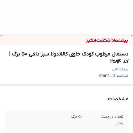
دستمال مرطوب کودک حاوی کالاندولا سبز دافی 50 برگ |
کد 2594
برند:
دافی
شناسه کالا
mani1
مشخصات
تعداد در بسته
50 برگ
بندی