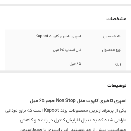
مشخصات
نام محصول
اسپری تاخیری کاپوت Kapoot
نوع محصول
نان‌ استاپ 65 میل
وزن
65 میل
نوع بسته بندی
قوطی اسپری 65 میل
توضیحات
مناسب برای
افرادی که زمان انزال زودرس دارند و به دنبال
افزایش کنترل و رضایت جنسی‌اند
اسپری تاخیری کاپوت مدل Non Stop حجم 65 میل
یکی از پرطرفدارترین محصولات برند Kapoot است که برای مردانی
کاربرد
کاهش حساسیت و افزایش زمان نزدیکی
طراحی شده که به دنبال افزایش کنترل در رابطه و کاهش
روش مصرف
قبل از نزدیکی _ مقدار کمی از اسپری روی آلت
حساسیت بیش از حد هستند. این اسپری با فرمولاسیون