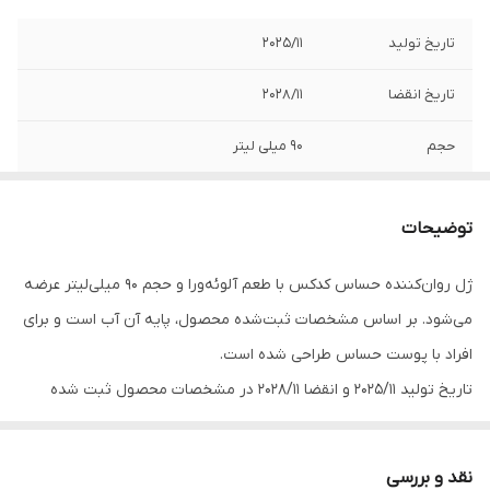
تاریخ تولید
2025/11
تاریخ انقضا
2028/11
حجم
90 میلی لیتر
طعم
آلوئه ورا
توضیحات
ویژگی‌ کلیدی
بر پایه آب و مناسب افراد با پوست حساس
ژل روان‌کننده حساس کدکس با طعم آلوئه‌ورا و حجم 90 میلی‌لیتر عرضه
کارکرد
روان کننده
می‌شود. بر اساس مشخصات ثبت‌شده محصول، پایه آن آب است و برای
ترکیبات
آب، هیدروکسی اتیل سلولز، گلیسرین،
افراد با پوست حساس طراحی شده است.
رلوولنیک اسید، سدیم لوولینات، اسید لاکتیک،
تاریخ تولید 2025/11 و انقضا 2028/11 در مشخصات محصول ثبت شده
سدیم لاکتات، اسانس مجاز بهداشتی.
است. برای نحوه مصرف و هشدارها، دستور روی بسته‌بندی در اولویت
مناسب برای
خانم ها
قرار دارد.
نقد و بررسی