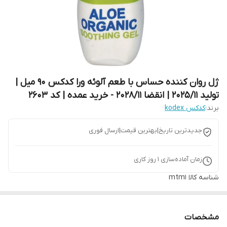
ژل روان کننده حساس با طعم آلوئه ورا کدکس 90 میل |
تولید 2025/11 | انقضا 2028/11 - خرید عمده | کد 2603
برند:
کدکس kodex
جدیدترین تاریخ|بهترین قیمت|ارسال فوری
زمان آماده‌سازی
1
روز کاری
شناسه کالا
mtm1
مشخصات