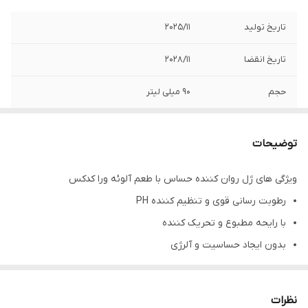
تاریخ تولید
2025/11
تاریخ انقضا
2028/11
حجم
90 میلی لیتر
طعم
آلوئه ورا
توضیحات
ویژگی‌ کلیدی
بر پایه آب و مناسب افراد با پوست حساس
ویژگی های ژل روان کننده حساس با طعم آلوئه ورا کدکس
کارکرد
روان کننده
رطوبت رسانی قوی و تنظیم کننده PH
ترکیبات
آب، هیدروکسی اتیل سلولز، گلیسرین،
با رایحه مطبوع و تحریک کننده
رلوولنیک اسید، سدیم لوولینات، اسید لاکتیک،
بدون ایجاد حساسیت و آلرژی
سدیم لاکتات، اسانس مجاز بهداشتی.
جلوگیری از عفونت و قارچ
مناسب برای
خانم ها
نرم کننده و ترمیم کننده
نظرات