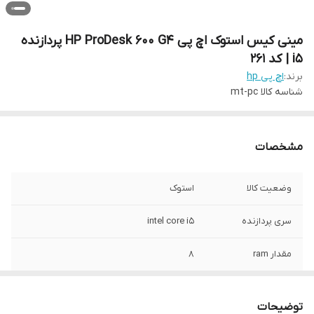
مینی کیس استوک اچ پی HP ProDesk 600 G4 پردازنده
i5 | کد 261
برند:
اچ پی hp
شناسه کالا
mt-pc
مشخصات
وضعیت کالا
استوک
سری پردازنده
intel core i5
مقدار ram
8
نوع حافظه
HDD
توضیحات