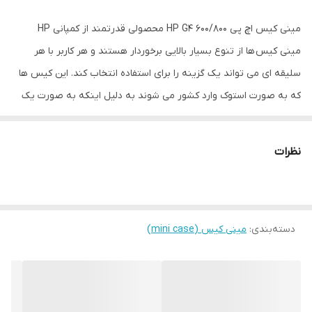
ظرفیت حافظه
500
داخلی
مینی کیس اچ پی HP G4 600/800 محصولی قدرتمند از کمپانی HP
مینی کیس ها از تنوع بسیار بالایی برخوردار هستند و هر کاربر با هر
سلیقه ای می تواند یک گزینه را برای استفاده انتخاب کند. این کیس ها
که به صورت استوک وارد کشور می شوند به دلیل اینکه به صورت یک
پکیج کامل از سمت کمپانی سازنده اسمبل می شوند از کیفیت ساخت
بالایی برخوردار هستند. HP به عنوان یک کمپانی قدرتمند کیس های
نظرات
مینی را در رده های قیمتی متنوع روانه بازار می کند مینی کیس اچ پی
HP G4 600/800 محصولی قدرتمند می باشد که قادر است تمامی نیازهای
کاربران را برآورده سازد.
دسته‌بندی
:
مینی کیس (mini case)
پردازنده های پر قدرت نسل هشتم در مینی کیس HP G4 600/800 SFF
این مینی کیس از لحاظ پردازشی بسیار پر قدرت و پر سرعت می باشد.
پردازنده در این محصول HP ساخت شرکت اینتل و از نوع core i5 نسل 8
است. این پردازنده ها دارای 6 هسته پردازشی هستند و فرکانس 2.8 GHz