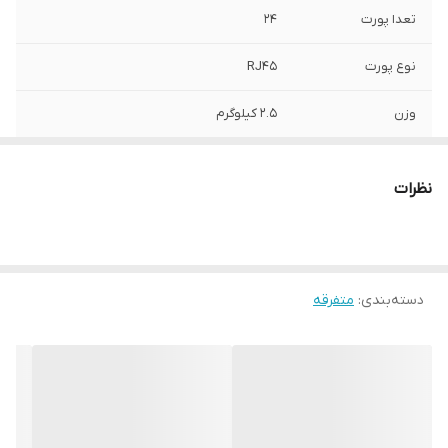
تعدا پورت
24
نوع پورت
RJ45
وزن
2.5 کیلوگرم
منبع تغذیه
داخلی
نظرات
ابعاد
440mm x 220mm x 44mm
پروتکل‌های
CP, DNS, SNMP, HTTP, HTTPS, SSH
پشتیبانی شده
دسته‌بندی
:
متفرقه