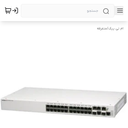
ام تی پیک
/
متفرقه