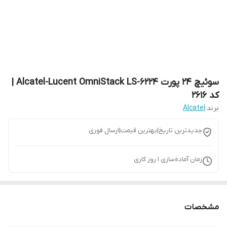
سوئیچ 24 پورت Alcatel-Lucent OmniStack LS-6224 |
کد 2616
برند:
Alcatel
جدیدترین تاریخ|بهترین قیمت|ارسال فوری
زمان آماده‌سازی
1
روز کاری
مشخصات