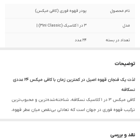
نام محصول
پودر قهوه فوری (کافی میکس)
مدل
۳ در ۱ کلاسیک (3in1 Classic) |
تعداد در بسته
24 عدد
وزن هرساشه
20 گرم
توضیحات
کشور سازنده
ایران
لذت یک فنجان قهوه اصیل در کمترین زمان با کافی میکس ۲۴ عددی
برند
نسکافه (Nescafe )
نسکافه
ترکیبات
پودر قهوه فوری، پودر خامه غیرلبنی (Coffee
کافی میکس ۳ در ۱ کلاسیک نسکافه، شناخته‌شده‌ترین و محبوب‌ترین
Creamer)، شکر
ترکیب قهوه فوری در جهان است که تعادلی بی‌نقص میان عطر قهوه،
شیرینی شکر و نرمی خامه ایجاد کرده است. اگر به دنبال یک شروع
نوع قهوه
پودر قهوه فوری فرآوری شده
پرانرژی برای صبح یا یک استراحت دلپذیر در میانه‌های روز کاری هستید،
نقد و بررسی
طعم
کلاسیک (متعادل و غنی)
این بسته ۲۴ عددی انتخابی هوشمندانه و اقتصادی برای شماست.