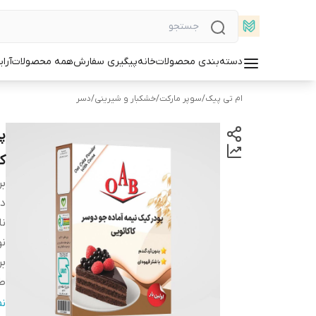
دسته‌بندی محصولات
خانه
پیگیری سفارش
همه محصولات
آرا
ام تی پیک
/
سوپر مارکت
/
خشکبار و شیرینی
/
دسر
کد 
بر
دس
ن
ن
بر
ط
و
ن