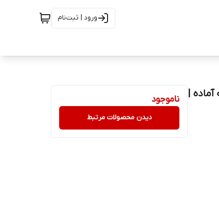
ورود | ثبت‌نام
40 گرم (او آ ب) oab - نیمه آماده |
ناموجود
دیدن محصولات مرتبط