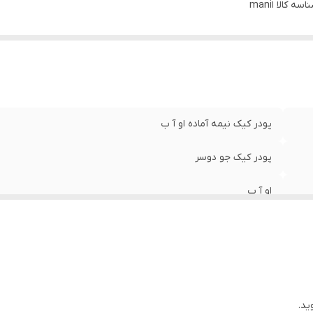
اسه کالا
ور سازنده
:
mani1
ایران
پودر کیک نیمه آماده او آ ب
پودر کیک جو دوسر
او آ ب
کاکائویی
400 گرم
ایران
ید.