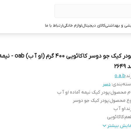
یشی و بهداشتی
کالای دیجیتال
لوازم خانگی
ارتباط با ما
پودر کیک جو دوسر کاکائویی 0
2649
ند:
o.a.b
ته‌بندی
:
دسر
ام محصول
:
پودر کیک نیمه آماده او آ ب
وع محصول
:
پودر کیک جو دوسر
ند
:
او آ ب
عم
:
کاکائویی
زن خالص
:
400 گرم
مایش بیشتر