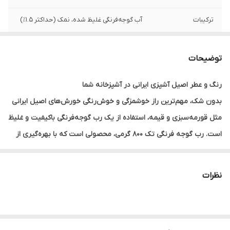
ترکیبات
آب گوجه‌فرنگی غلیظ شده، نمک (حداکثر ۱.۵٪)
مواد نگهدارنده
فاقد مواد نگهدارنده و رنگ‌های مصنوعی
توضیحات
ماندگاری
۲ سال پس از تاریخ تولید
رنگ و عطر اصیل آشپزی ایرانی در آشپزخانه شما
بریکس (درجه
۲۷ - ۲۹ (استاندارد غلظت بالا)
بدون شک، مهم‌ترین راز خوشمزگی و خوش‌رنگی خورش‌های اصیل ایرانی
غلظت)
مثل قورمه‌سبزی و قیمه، استفاده از یک رب گوجه‌فرنگی باکیفیت و غلیظ
است.
رب گوجه فرنگی تک ۸۰۰ گرمی
، محصولی است که با بهره‌گیری از
تکنولوژی‌های روز دنیا و بهترین گوجه‌فرنگی‌های مزارع ایران تولید شده
تا کیفیت غذاهای شما را به سطح حرفه‌ای برساند.
نظرات
چرا رب گوجه فرنگی تک را انتخاب کنیم؟
۱.
غلظت فوق‌العاده (بریکس بالا):
رب گوجه تک با درجه غلظت استاندارد