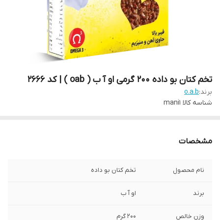
تخم کتان بو داده ۲۰۰ گرمی او آ ب ( oab ) | کد 2666
برند:
o.a.b
شناسه کالا
mani1
مشخصات
نام محصول
تخم کتان بو داده
برند
او آ ب
وزن خالص
200 گرم