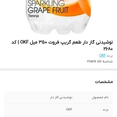
نوشیدنی گاز دار طعم گریپ فروت 350 میل OKF | کد
2680
برند:
OKF
شناسه کالا
mani1
مشخصات
نام محصول
نوشیدنی گاز دار
برند
OKF