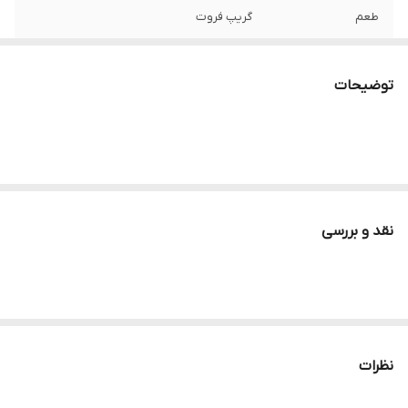
طعم
گریپ فروت
حجم
350 میل
توضیحات
نقد و بررسی
نظرات