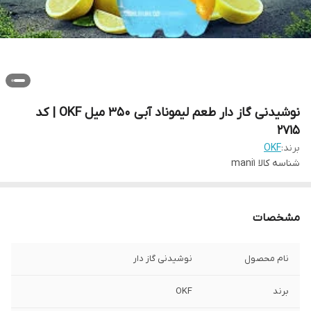
نوشیدنی گاز دار طعم لیموناد آبی 350 میل OKF | کد
2715
برند:
OKF
شناسه کالا
mani1
مشخصات
نام محصول
نوشیدنی گاز دار
برند
OKF