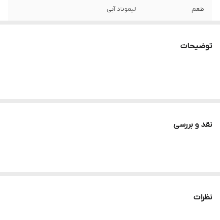
طعم
لیموناد آبی
حجم
350 میل
توضیحات
نقد و بررسی
نظرات