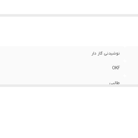
نوشیدنی گاز دار
OKF
طالبی
350 میل