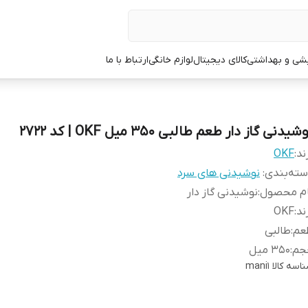
یشی و بهداشتی
کالای دیجیتال
لوازم خانگی
ارتباط با ما
شیدنی گاز دار طعم طالبی 350 میل OKF | کد 2722
ند:
OKF
ته‌بندی
:
نوشیدنی های سرد
ام محصول
:
نوشیدنی گاز دار
ند
:
OKF
عم
:
طالبی
جم
:
350 میل
اسه کالا
mani1