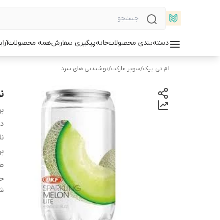
دسته‌بندی محصولات
خانه
پیگیری سفارش
همه محصولات
آرا
ام تی پیک
/
سوپر مارکت
/
نوشیدنی های سرد
نو
بر
دس
ن
بر
ط
ح
شن