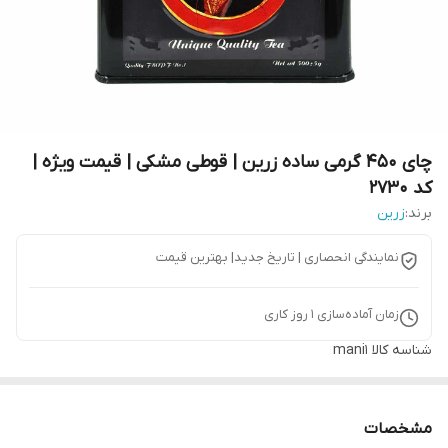
چای 450 گرمی ساده زرین | قوطی مشکی | قیمت ویژه |
کد 2730
برند:
زرین
نمایندگی انحصاری | تاریخ جدید| بهترین قیمت
زمان آماده‌سازی
1
روز کاری
شناسه کالا
mani1
مشخصات