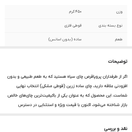
وزن
450 گرم
نوع بسته بندی
قوطی فلزی
طعم
ساده (بدون اسانس)
تاریخ انقضا
24 ماه پس از تولید
توضیحات
اگر از طرفداران پروپاقرص چای سیاه هستید که به طعم طبیعی و بدون
افزودنی علاقه دارید،
چای ساده زرین (قوطی مشکی)
انتخاب نهایی
شماست. این محصول که به عنوان یکی از باکیفیت‌ترین چای‌های خالص
بازار شناخته می‌شود، اکنون با
قیمت ویژه و استثنایی
در دسترس
شماست تا لذت نوشیدن یک چای مجلسی را با هزینه‌ای به‌صرفه تجربه
کنید.
نقد و بررسی