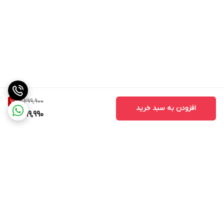
1,299,900
7
%
افزودن به سبد خرید
1,199,990
برگشت به بالا