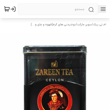
ام تی پیک
/
سوپر مارکت
/
نوشیدنی های گرم(قهوه و چای و ...)