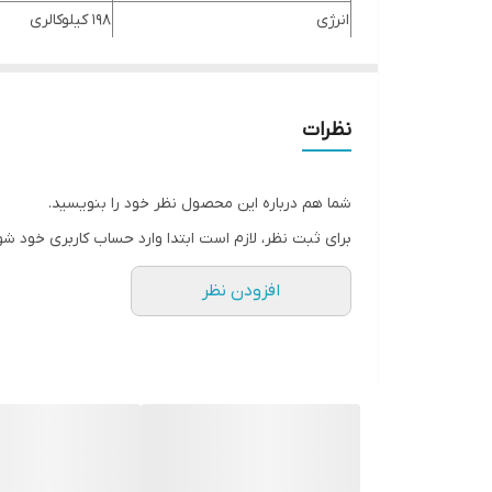
انرژی
198 کیلوکالری
چربی
8.21 گرم
کلسترول
18 میلی گرم
نظرات
سدیم -پتاسیم
307-354 میلی گرم
پروتئین
29.13 گرم
شما هم درباره این محصول نظر خود را بنویسید.
برای ثبت نظر، لازم است ابتدا وارد حساب کاربری خود شو
افزودن نظر