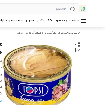
دسته‌بندی محصولات
خانه
پیگیری سفارش
همه محصولات
آرا
ام تی پیک
/
سوپر مارکت
/
کنسرو و غذای آماده
/
تن ماهی
6
بر
دس
و
نو
اب
شم
هم
ن