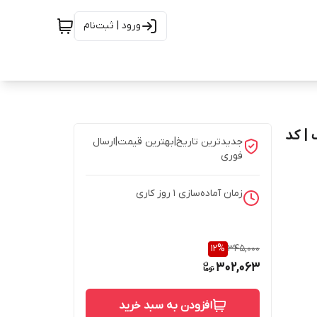
ورود | ثبت‌نام
فاف | کد
جدیدترین تاریخ|بهترین قیمت|ارسال
فوری
زمان آماده‌سازی
1
روز کاری
12
%
345,000
302,063
افزودن به سبد خرید