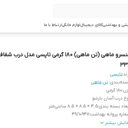
یشی و بهداشتی
کالای دیجیتال
لوازم خانگی
ارتباط با ما
کنسرو ماهی (تن ماهی) 180 گرمی تاپسی مدل درب ش
33
ند:
تاپسی
ته‌بندی
:
تن ماهی
زن
:
180 گرمی
ع درب
:
آسان بازشو
عاد بسته بندی
:
4.5 × 8.5 × 8.5 سانتی‌متر
اره پروانه بهداشت
:
49/10947
راه با
:
روغن گیاهی
مایش بیشتر