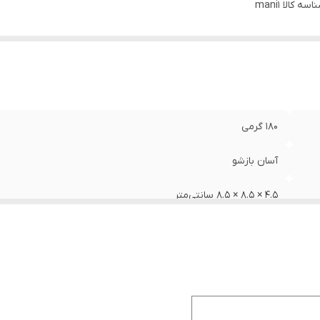
اسه کالا
mani1
180 گرمی
آسان بازشو
4.5 × 8.5 × 8.5 سانتی‌متر
49/10947
روغن گیاهی