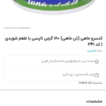
کنسرو ماهی (تن ماهی) 180 گرمی تاپسی با طعم شویدی
| کد 341
برند:
تاپسی
جدیدترین تاریخ|بهترین قیمت|ارسال فوری
زمان آماده‌سازی
1
روز کاری
شناسه کالا
mani1
مشخصات