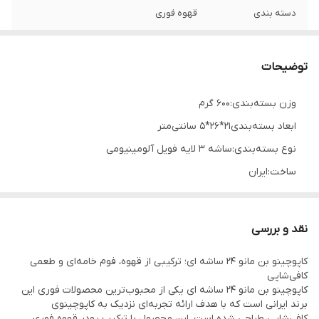
دسته بندی
قهوه فوری
وزن یک ساشه
25 گرم
توضیحات
تعداد در بسته
24 ساشه + 2 ساشه هدیه
بندی
وزن بسته‌بندی:600 گرم
ابعاد بسته‌بندی21*26*5 سانتی‌متر
میزان قند یک ساشه
2.02 گرم
نوع بسته‌بندی:ساشه 3 لایه فویل آلومینیومی
میزان کالری یک
91 کیلوکالری
ساخت:ایران
ساشه
گواهی‌نامه‌های محصول:
میزان چربی یک
3.05 گرم
HACCP, HALLAL, ISO22000, ISO9001, ISO26000
ساشه
نقد و بررسی
شماره پروانه ساخت:
کاپوچینو بن مانو 24 ساشه ای؛ ترکیبی از قهوه، فوم خامه‌ای و طعمی
22/13379
کافی‌شاپی
کاپوچینو ساشه ای بن مانو تشکیل شده از پودر قهوه فوری، پودر شکر
کاپوچینو بن مانو 24 ساشه ای یکی از محبوب‌ترین محصولات فوری این
برند ایرانی است که با هدف ارائه تجربه‌ای نزدیک به کاپوچینوی
سفید، فومر و پودر خامه‌ای کننده غیرلبنی است به علت غیر لبنی بودن
کافی‌شاپی طراحی شده است. این محصول با ترکیب پودر قهوه فوری،