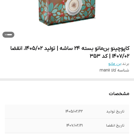
کاپوچینو بن‌مانو بسته 24 ساشه | تولید 1405/02، انقضا
1407/02 | کد 353
برند:
بن مانو
شناسه کالا
mani1
مشخصات
تاریخ تولید
1405/02/22
تاریخ انقضا
1407/02/21