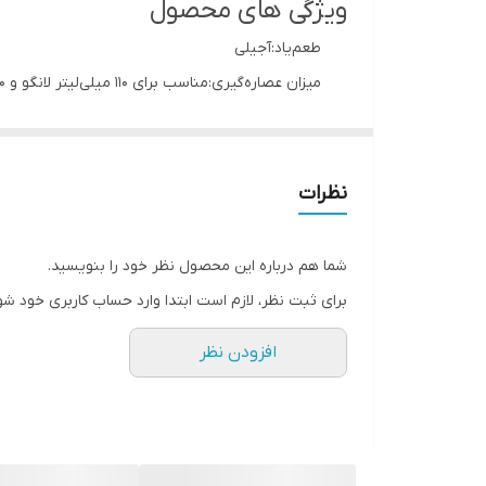
ویژگی های محصول
طعم‌یاد:آجیلی
میزان عصاره‌گیری:مناسب برای 110 میلی‌لیتر لانگو و 40 میلی‌لیتر اسپرسو
INTENSITY:12
جان‌مایه (بادی):متوسط
درجه برشته‌کاری:مدیوم دارک
نظرات
اسیدیته:کم
میزان تلخی:بالا
شما هم درباره این محصول نظر خود را بنویسید.
دم‌افزار پیشنهادی:قهوه‌ساز کپسولی
برای ثبت نظر، لازم است ابتدا وارد حساب کاربری خود شو
تعداد در هر بسته‌بندی:10 عدد کپسول
افزودن نظر
رنگ‌ بسته‌بندی:طوسی
وزن بسته‌بندی:55 گرم
وزن هر کپسول:5.5 گرم
ابعاد بسته‌بندی:28*4*4 سانتی‌متر