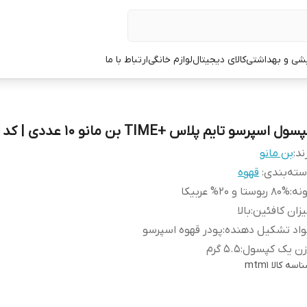
یشی و بهداشتی
کالای دیجیتال
لوازم خانگی
ارتباط با ما
سول اسپرسو تایم پلاس +TIME بن مانو 10 عددی | کد 373
ند:
بن مانو
ته‌بندی
:
قهوه
نه
:
80% ربوستا و 20% عربیکا
زان کافئین
:
بالا
واد تشکیل دهنده
:
پودر قهوه اسپرسو
زن یک کپسول
:
5.5 گرم
اسه کالا
mtm1