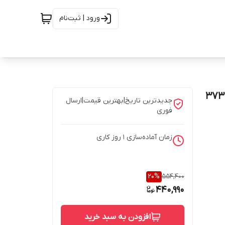
ورود | ثبت‌نام
جدیدترین تاریخ|بهترین قیمت|ارسال
فوری
زمان آماده‌سازی
1
روز کاری
20
%
554,400
440,990
افزودن به سبد خرید