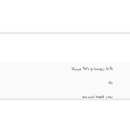
80% ربوستا و 20% عربیکا
بالا
پودر قهوه اسپرسو
5.5 گرم