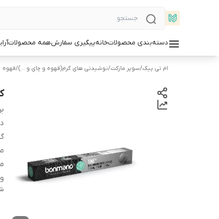
دسته‌بندی محصولات
خانه
پیگیری سفارش
همه محصولات
آرا
ام تی پیک
/
سوپر مارکت
/
نوشیدنی های گرم(قهوه و چای و ...)
/
قهوه
کپ
بر
دس
گو
می
م
و
شن