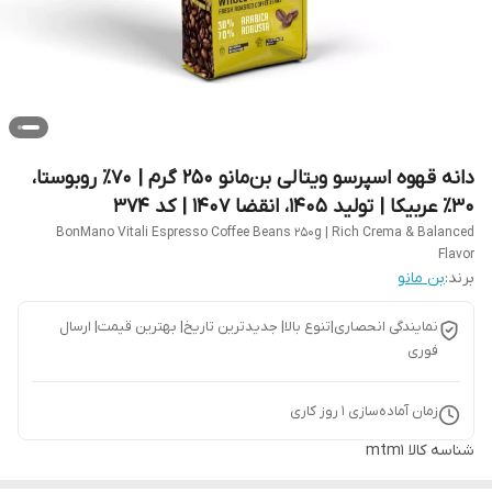
دانه قهوه اسپرسو ویتالی بن‌مانو 250 گرم | 70٪ روبوستا،
30٪ عربیکا | تولید 1405، انقضا 1407 | کد 374
BonMano Vitali Espresso Coffee Beans 250g | Rich Crema & Balanced
Flavor
برند:
بن مانو
نمایندگی انحصاری|تنوع بالا| جدیدترین تاریخ| بهترین قیمت| ارسال
فوری
زمان آماده‌سازی
1
روز کاری
شناسه کالا
mtm1