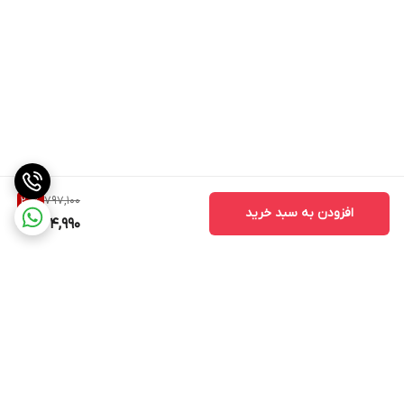
797,100
20
%
افزودن به سبد خرید
634,990
برگشت به بالا