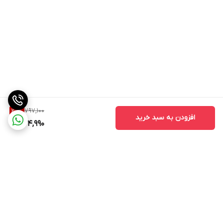
797,100
20
%
افزودن به سبد خرید
634,990
برگشت به بالا