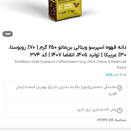
دانه قهوه اسپرسو ویتالی بن‌مانو 250 گرم | 70٪ روبوستا،
30٪ عربیکا | تولید 1405، انقضا 1407 | کد 374
BonMano Vitali Espresso Coffee Beans 250g | Rich Crema & Balanced
Flavor
برند:
بن مانو
نمایندگی انحصاری|تنوع بالا| جدیدترین تاریخ| بهترین قیمت| ارسال
فوری
زمان آماده‌سازی
1
روز کاری
شناسه کالا
mtm1