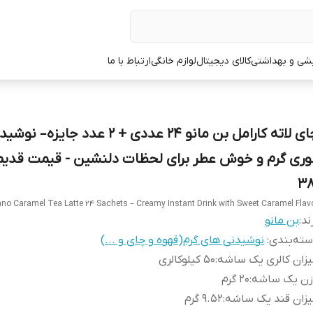
یشی و بهداشتی
کالای دیجیتال
لوازم خانگی
ارتباط با ما
چای لاته کارامل بن مانو 24 عددی + 2 عدد جایزه– ن
وری گرم و خوش عطر برای لحظات دلنشین - قیمت قدیم 
38
o Caramel Tea Latte 24 Sachets – Creamy Instant Drink with Sweet Caramel Flav
ند:
بن مانو
ته‌بندی
:
نوشیدنی های گرم(قهوه و چای و ...)
زان کالری یک ساشه
:
50 کیلوکالری
زن یک ساشه
:
20 گرم
زان قند یک ساشه
:
9.52 گرم