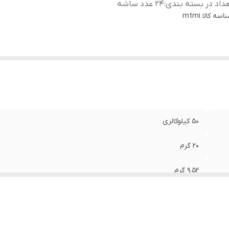
داد در بسته بندی
:
24 عدد ساشه
اسه کالا
mtm1
50 کیلوکالری
20 گرم
9.52 گرم
24 عدد ساشه