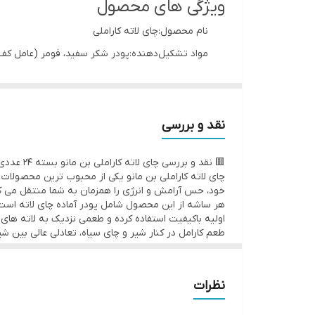
ویژگی های محصول
نام محصول:چای لاته کاراملی
مواد تشکیل‌دهنده:پودر شکر سفید، فومر (عامل کف
وزن یک ساشه:20 گرم
میزان انرژی هر ساشه:50 کیلوکالری
میزان قند یک ساشه:9/52 گرم
نقد و بررسی
میزان چربی یک ساشه:0.08 گرم
🟥 نقد و بررسی چای لاته کاراملی بن مانو بسته 24 عددی
میزان نمک یک ساشه:0 گرم
چای لاته کاراملی بن مانو یکی از محبوب ترین محصولات 
میزان اسیدهای چرب ترانس:0 گرم
خود، حس آرامش و انرژی را همزمان به شما منتقل می ک
هر ساشه از این محصول شامل پودر آماده چای لاته است که
تعداد در هر بسته‌بندی:24 عدد + به‌همراه 2 عدد ساشه هدیه
اولیه باکیفیت استفاده کرده و طعمی نزدیک به لاته های ح
رنگ‌ بسته‌بندی:زرد
مهمانان بسیار مناسب است.
وزن بسته‌بندی:600 گرم
🟩 مزایا
عطر و طعم طبیعی و شیرین کارامل
ابعاد بسته‌بندی:21*26*5 سانتی‌متر
نظرات
تهیه سریع و آسان تنها با آب داغ
نوع بسته‌بندی:ساشه 3 لایه فویل آلومینیومی
ترکیب متعادل چای، شیر و شکر