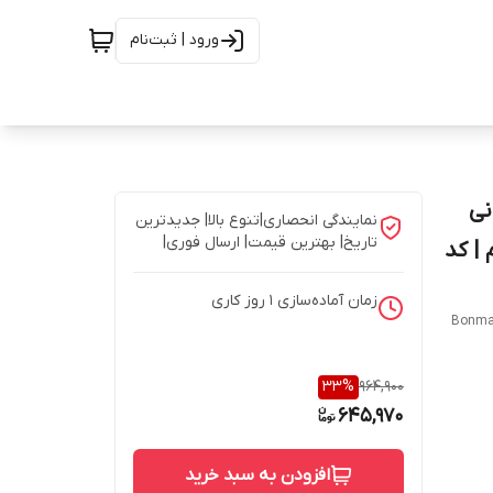
ورود | ثبت‌نام
وشیدنی
نمایندگی انحصاری|تنوع بالا| جدیدترین
تاریخ| بهترین قیمت| ارسال فوری|
| کد
زمان آماده‌سازی
1
روز کاری
Bonman
33
%
964,900
645,970
افزودن به سبد خرید