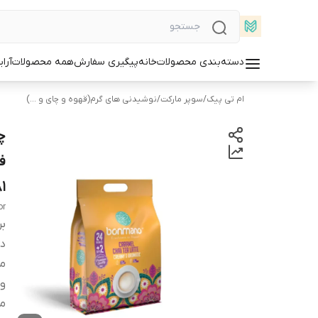
دسته‌بندی محصولات
خانه
پیگیری سفارش
همه محصولات
آرا
ام تی پیک
/
سوپر مارکت
/
نوشیدنی های گرم(قهوه و چای و ...)
ف
1
or
بر
دس
می
و
می